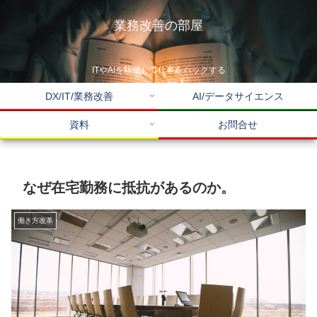
業務改善の部屋
ITやAIを駆使して仕事をハックする
DX/IT/業務改善
AI/データサイエンス
資料
お問合せ
なぜ在宅勤務に抵抗があるのか。
働き方改革