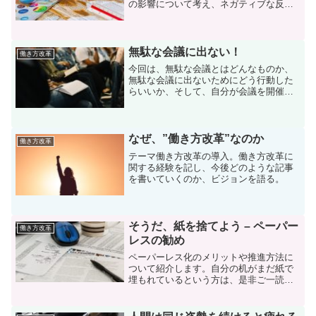
の影響について考え、ネガティブな反応
を引き起こさないようにするための判断
基準を紹介します。
無駄な会議に出ない！
働き方改革
今回は、無駄な会議とはどんなものか、
無駄な会議に出ないためにどう行動した
らいいか、そして、自分が会議を開催す
る時の注意点について書きます。
なぜ、”働き方改革”なのか
働き方改革
テーマ働き方改革の導入。働き方改革に
関する経験を記し、今後どのような記事
を書いていくのか、ビジョンを語る。
そうだ、紙を捨てよう – ペーパー
働き方改革
レスの勧め
ペーパーレス化のメリットや推進方法に
ついて紹介します。自分の机がまだ紙で
埋もれているという方は、是非ご一読く
ださい。