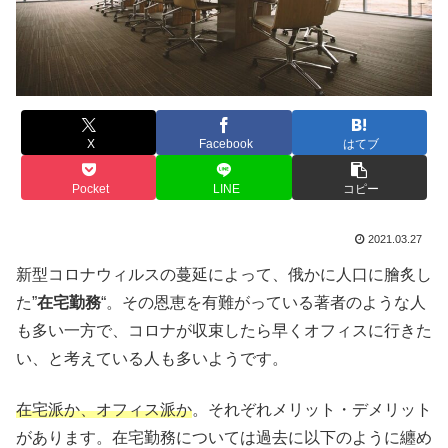
X
Facebook
はてブ
Pocket
LINE
コピー
2021.03.27
新型コロナウィルスの蔓延によって、俄かに人口に膾炙し
た”
在宅勤務
“。その恩恵を有難がっている著者のような人
も多い一方で、コロナが収束したら早くオフィスに行きた
い、と考えている人も多いようです。
在宅派か、オフィス派か
。それぞれメリット・デメリット
があります。在宅勤務については過去に以下のように纏め