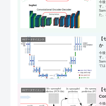
今後
す。
Sam
た。
【
AI/データサイエンス
か
今後
す。
Sa
では
【セ
AI/データサイエンス
Co
今後