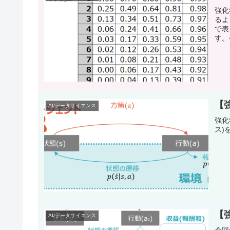
強化
るよ
で表
す。
【
AI/データサイエンス
強化
ス)
【
AI/データサイエンス