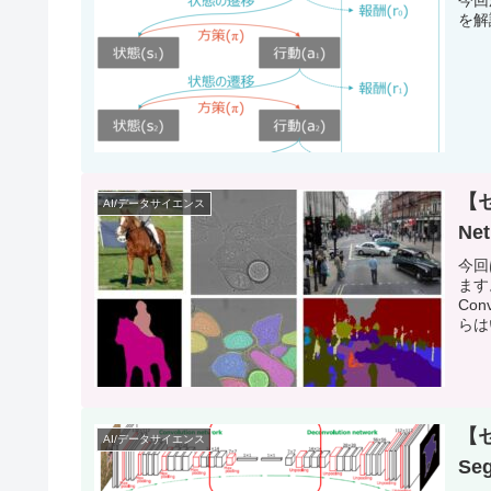
今回
を解
【
AI/データサイエンス
Ne
今回
ます
Con
らは
を直
【セ
AI/データサイエンス
Se