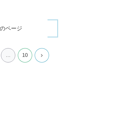
のページ
次
…
10
へ