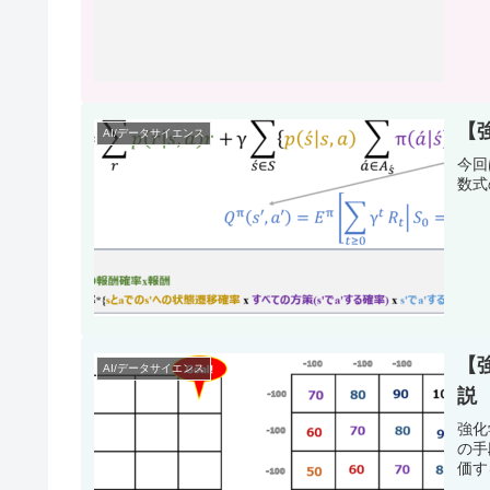
【
AI/データサイエンス
今回
数式
【強
AI/データサイエンス
説
強化
の手
価す