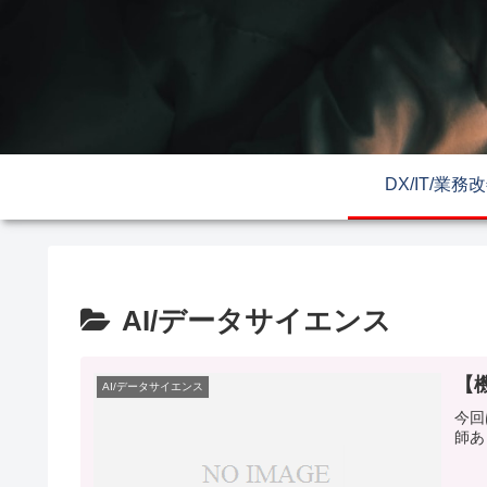
DX/IT/業務
AI/データサイエンス
【
AI/データサイエンス
今回
師あ