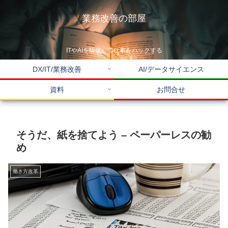
業務改善の部屋
ITやAIを駆使して仕事をハックする
DX/IT/業務改善
AI/データサイエンス
資料
お問合せ
そうだ、紙を捨てよう – ペーパーレスの勧
め
働き方改革