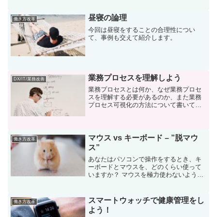
基準を紹介します。
昼寝の論理
働き方改革
今回は昼寝をすることの合理性につい
て、事例も交えて紹介します。
業務プロセスを理解しよう
DX/IT/業務改善
業務プロセスとは何か、なぜ業務プロセ
スを理解する必要があるのか、また業務
プロセス可視化の方法について書いてい
きます。
マウス vs キーボード – ”脱マウ
働き方改革
ス”
あなたはパソコンで操作をするとき、キ
ーボードとマウスを、どのくらい使って
いますか？ マウスを極力使わないように
する="脱マウス"は、働き方改革に大きく
貢献しそうなのに、あまり大々的には取
り上げられません。 そこで今回は、な
スマートウォッチで健康管理をし
働き方改革
ぜ"脱マウス"なのか、書いていきます。
よう！