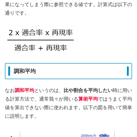
果になってしまう際に参照できる値です。計算式は以下の
通りです。
調和平均
なお
調和平均
というのは、
比や割合を平均したい
時に用い
る計算方法で、通常我々が用いる
算術平均
ではうまく平均
値を算出できない際に使われます。以下の図を用いて簡単
に説明します。