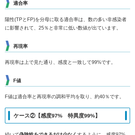
適合率
陽性(TPとFP)を分母に取る適合率は、数の多い非感染者
に影響されて、25％と非常に低い数値が出ています。
再現率
再現率は上で見た通り、感度と一致して99%です。
F値
F値は適合率と再現率の調和平均を取り、約40％です。
ケース②【感度97% 特異度99%】
続いて
偽陰性をできるだけ少なく
するように、感度97%、