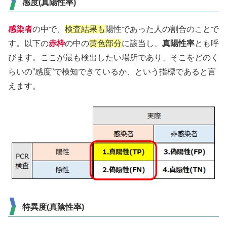
感度(真陽性率)
感染者
の中で、
検査結果も
陽性であった人の割合のことで
す。以下の
赤枠
の中の
黄色部分
に該当し、
真陽性率
とも呼
びます。ここが最も検出したい場所であり、そこをどのく
らいの”感度”で検知できているか、という指標であると言
えます。
特異度(真陰性率)