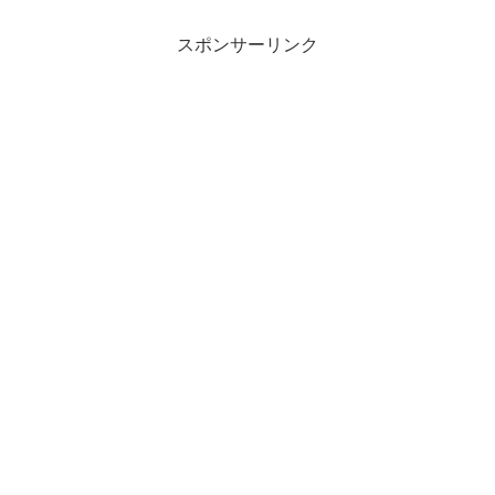
スポンサーリンク