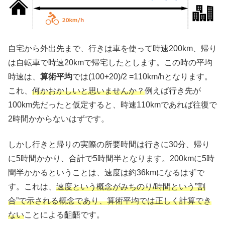
自宅から外出先まで、行きは車を使って時速200km、帰り
は自転車で時速20kmで帰宅したとします。この時の平均
時速は、
算術平均
では(100+20)/2 =110km/hとなります。
これ、
何かおかしいと思いませんか？
例えば行き先が
100km先だったと仮定すると、時速110kmであれば往復で
2時間かからないはずです。
しかし行きと帰りの実際の所要時間は行きに30分、帰り
に5時間かかり、合計で5時間半となります。200kmに5時
間半かかるということは、速度は約36kmになるはずで
す。これは、
速度という概念がみちのり/時間という”割
合”で示される概念であり、算術平均では正しく計算でき
ない
ことによる齟齬です。