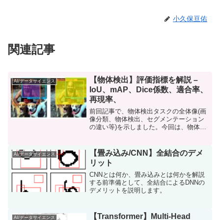
小久保亘佑
関連記事
【物体検出】評価指標を解説 –
AI/データサイエンス
IoU、mAP、Dice係数、適合率、
再現率、
前回記事で、物体検出タスクの全体像(画
像分類、物体検出、セグメンテーション
の違い等)を示しました。今回は、物体検
出タスクでよく使われる評価指標につい
て紹介します。IoUIoU(Intersection over
Union)物体検出において...
【畳み込み/CNN】全結合のデメ
AI/データサイエンス
リット
CNNとは何か、畳み込みとは何かを解説
する前準備として、全結合によるDNNの
デメリットを説明します。
【Transformer】Multi-Head
AI/データサイエンス