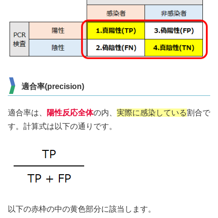
適合率(precision)
適合率は、
陽性反応全体
の内、
実際
に感染している
割合で
す。計算式は以下の通りです。
以下の赤枠の中の黄色部分に該当します。