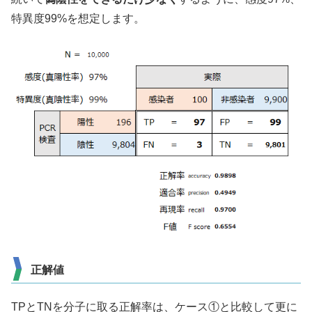
特異度99%を想定します。
正解値
TPとTNを分子に取る正解率は、ケース①と比較して更に