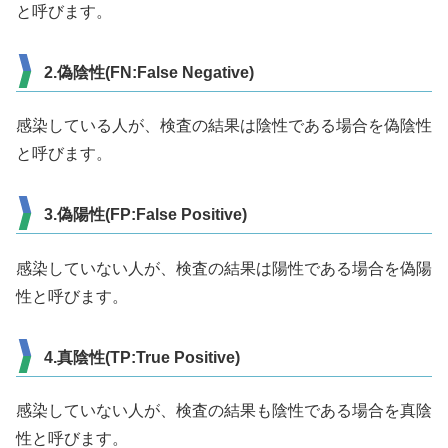
と呼びます。
2.偽陰性(FN:False Negative)
感染している人が、検査の結果は陰性である場合を偽陰性
と呼びます。
3.偽陽性(FP:False Positive)
感染していない人が、検査の結果は陽性である場合を偽陽
性と呼びます。
4.真陰性(TP:True Positive)
感染していない人が、検査の結果も陰性である場合を真陰
性と呼びます。