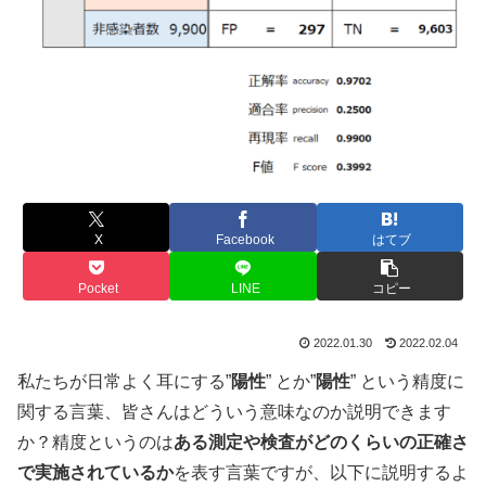
X
Facebook
はてブ
Pocket
LINE
コピー
2022.01.30
2022.02.04
私たちが日常よく耳にする”
陽性
” とか”
陽性
” という精度に
関する言葉、皆さんはどういう意味なのか説明できます
か？精度というのは
ある測定や検査がどのくらいの正確さ
で実施されているか
を表す言葉ですが、以下に説明するよ