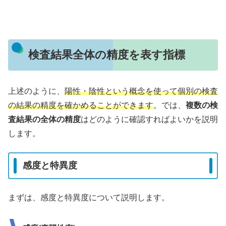
検査結果全体の精度を表す指標
上述のように、
陽性・陰性という概念を使って個別の検査
の結果の精度を確かめることができます
。では、
複数の検
査結果の全体の精度
はどのように確認すればよいかを説明
します。
感度と特異度
まずは、感度と特異度について説明します。