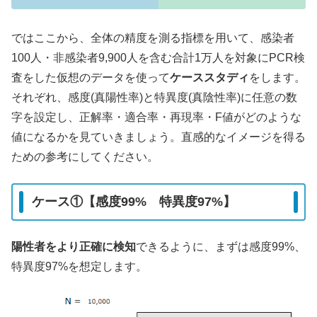
ではここから、全体の精度を測る指標を用いて、感染者
100人・非感染者9,900人を含む合計1万人を対象にPCR検
査をした仮想のデータを使って
ケーススタディ
をします。
それぞれ、感度(真陽性率)と特異度(真陰性率)に任意の数
字を設定し、正解率・適合率・再現率・F値がどのような
値になるかを見ていきましょう。直感的なイメージを得る
ための参考にしてください。
ケース①【感度99% 特異度97%】
陽性者をより正確に検知
できるように、まずは感度99%、
特異度97%を想定します。