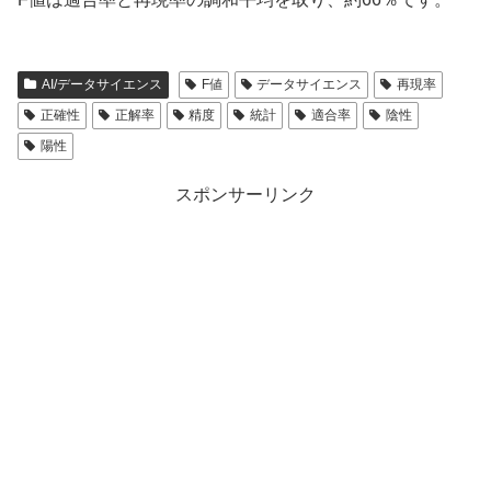
AI/データサイエンス
F値
データサイエンス
再現率
正確性
正解率
精度
統計
適合率
陰性
陽性
スポンサーリンク