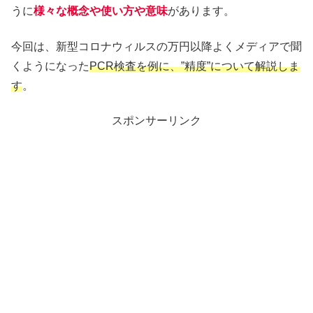
うに
様々な概念や使い方や意味
があります。
今回は、新型コロナウィルスの万円以降よくメディアで聞
くようになった
PCR検査を例に、”精度”について解説しま
す
。
スポンサーリンク