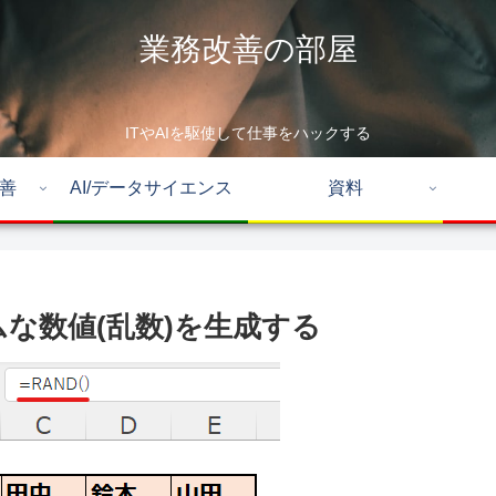
業務改善の部屋
ITやAIを駆使して仕事をハックする
改善
AI/データサイエンス
資料
ダムな数値(乱数)を生成する