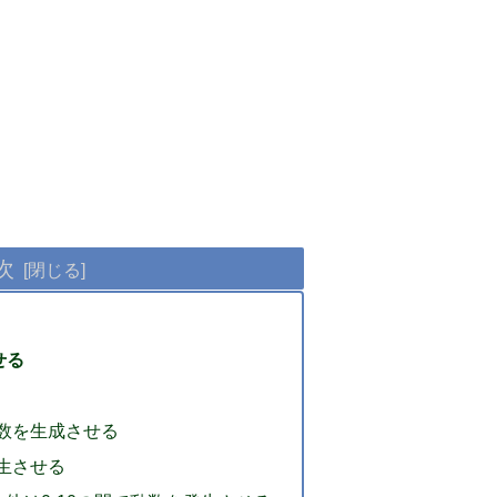
次
せる
乱数を生成させる
発生させる