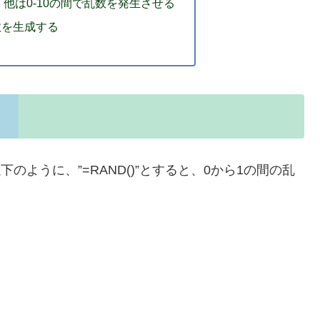
、他は0-10の間で乱数を発生させる
数を生成する
のように、”=RAND()”とすると、0から1の間の乱