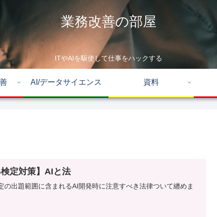
業務改善の部屋
ITやAIを駆使して仕事をハックする
改善
AI/データサイエンス
資料
G検定対策】AIと法
定の出題範囲に含まれるAI開発時に注意すべき法律ついて纏めま