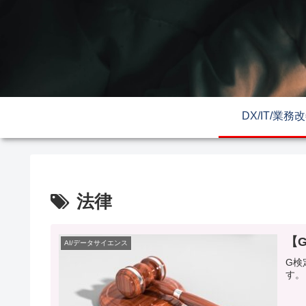
DX/IT/業務
法律
【
AI/データサイエンス
G検
す。