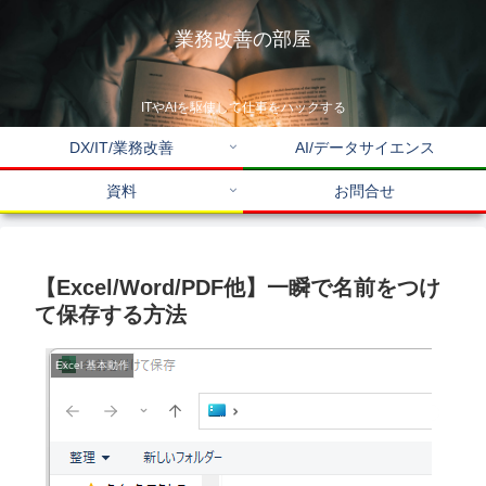
業務改善の部屋
ITやAIを駆使して仕事をハックする
DX/IT/業務改善
AI/データサイエンス
資料
お問合せ
【Excel/Word/PDF他】一瞬で名前をつけ
て保存する方法
Excel 基本動作