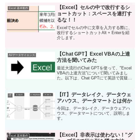
【Excel】セルの中で改行するシ
Excel 基本動作
ョートカット：スペースを連打す
るな！！
Excelでセルの中に文章を入力する際に、
改行するショートカットAlt + Enterを紹
介します。
【Chat GPT】Excel VBAの上達
AI/データサイエンス
方法を聞いてみた
最近大流行のChat GPTを使って、"Excel
VBAの上達方法"について聞いてみまし
た。以下は、Chat GPTにて英語で質疑応
答した文章をDeep Lで和訳し、一部不自
然な表現を修正したものです。
【IT】データレイク、データウェ
IT
アハウス、データマートとは何か
今回は、データレイク、データウェアハ
ウス、データマートについて、説明しま
す。
【Excel】非表示は使わない！”グ
Excel 基本動作