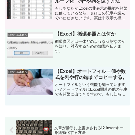
ループ化”で行や列を隠す方法
もしあなたがExcelの非表示の機能を頻繁
に使っているなら、ぜひこの記事を読ん
でいただきたいです。実は非表示の機能
は、Excelの上級者になるほど、むやみに
使わなくなります。
【Excel】循環参照とは何か
Excel 基本動作
循環参照とは一体どのような状態なのか
を知り、対応するための知識を伝えま
す。
【Excel】オートフィル = 値や数
Excel 基本動作
式を列や行の端までコピーする。
オートフィルという機能を知っています
か？オートフィルはExcel関連の他の記事
でも頻繁に出てきますので、もし知らな
いという人がいれば、以下をご一読くだ
さい。
文章が勝手に上書きされる!? Insertキー
を無効化する方法