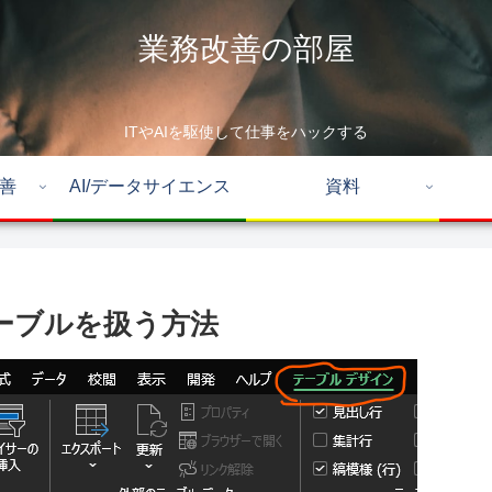
業務改善の部屋
ITやAIを駆使して仕事をハックする
改善
AI/データサイエンス
資料
 – テーブルを扱う方法