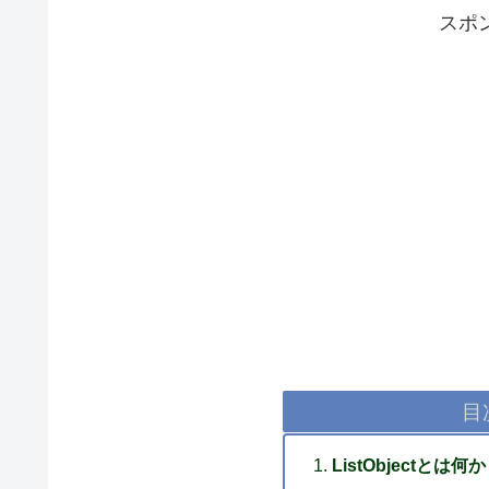
スポ
目
ListObjectとは何か