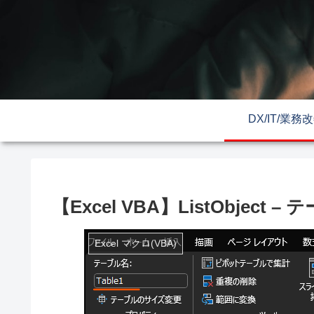
DX/IT/業務
【Excel VBA】ListObject
Excel マクロ(VBA)