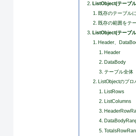
ListObject(テ
既存のテーブル
既存の範囲をテ
ListObject(テー
Header、Data
Header
DataBody
テーブル全体
ListObjectの
ListRows
ListColumns
HeaderRowRa
DataBodyRan
TotalsRowRa