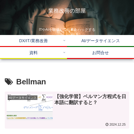
業務改善の部屋
ITやAIを駆使して仕事をハックする
DX/IT/業務改善
AI/データサイエンス
資料
お問合せ
Bellman
【強化学習】ベルマン方程式を日
AI/データサイエンス
本語に翻訳すると？
2024.12.25